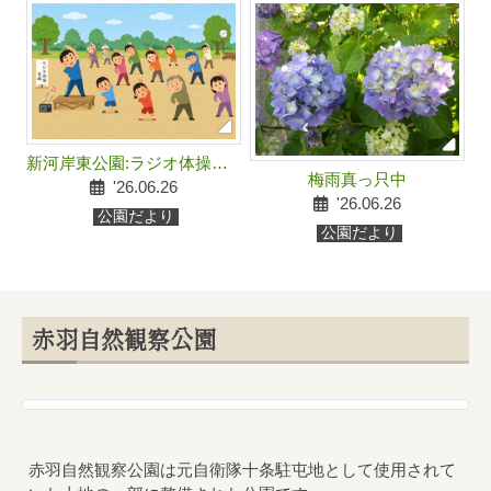
新河岸東公園:ラジオ体操開
梅雨真っ只中
催のため、前日（7/25）、当
'26.06.26
日（7/26）の午前中は臨時休
'26.06.26
公園だより
園とします。
公園だより
赤羽自然観察公園
赤羽自然観察公園は元自衛隊十条駐屯地として使用されて