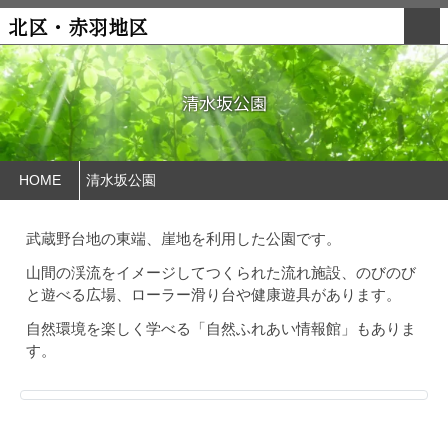
北区・赤羽地区
清水坂公園
HOME
清水坂公園
武蔵野台地の東端、崖地を利用した公園です。
山間の渓流をイメージしてつくられた流れ施設、のびのび
と遊べる広場、ローラー滑り台や健康遊具があります。
自然環境を楽しく学べる「自然ふれあい情報館」もありま
す。